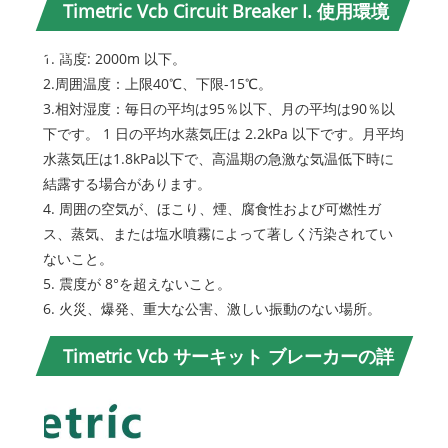
Timetric Vcb Circuit Breaker I. 使用環境
条件:
1. 高度: 2000m 以下。
2.周囲温度：上限40℃、下限-15℃。
3.相対湿度：毎日の平均は95％以下、月の平均は90％以
下です。 1 日の平均水蒸気圧は 2.2kPa 以下です。月平均
水蒸気圧は1.8kPa以下で、高温期の急激な気温低下時に
結露する場合があります。
4. 周囲の空気が、ほこり、煙、腐食性および可燃性ガ
ス、蒸気、または塩水噴霧によって著しく汚染されてい
ないこと。
5. 震度が 8°を超えないこと。
6. 火災、爆発、重大な公害、激しい振動のない場所。
Timetric Vcb サーキット ブレーカーの詳
細