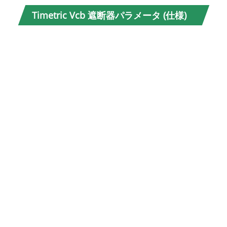
モデ
Timetric Vcb 遮断器パラメータ (仕様)
ル番
号
定格
電圧
定格
周波
数
定格
電流
定格
短絡
遮断
電流
定格
ピー
ク耐
電流
（ピ