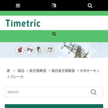
家
>
製品
>
真空遮断器
>
屋内真空遮断器
> VCBサーキッ
トブレーカ