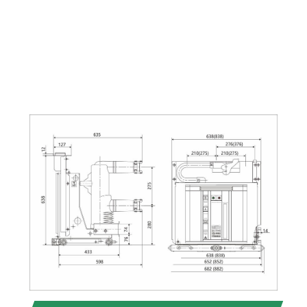
二次
回路
商用
周波
1分
耐電
圧