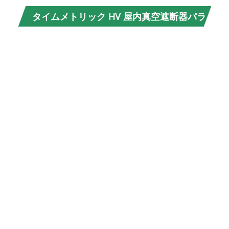
タイムメトリック HV 屋内真空遮断器パラ
色
メータ (仕様)
形
サ
イ
ズ
定
格
電
圧
定
格
電
流
極