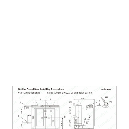
数
特
性
材
料
表
面
処
理