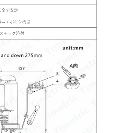
安全で安定
銅→エポキシ樹脂
スチック溶射