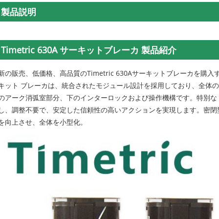
製品説明
Timetric 630A サーキットブレーカ 製品紹介
新の販売、低価格、高品質のTimetric 630Aサーキットブレーカを購
キット ブレーカは、統合されたモジュール設計を採用しており、全体
のアーク消弧室部分、下のインターロックおよび操作機構です。特別な 3
し、調整不要で、安定した信頼性の高いアクションを実現します。密閉
を向上させ、全体を小型化。