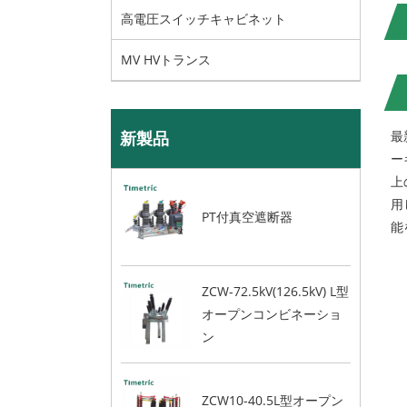
高電圧スイッチキャビネット
MV HVトランス
新製品
最
ー
上
用
PT付真空遮断器
能
ZCW-72.5kV(126.5kV) L型
オープンコンビネーショ
ン
ZCW10-40.5L型オープン