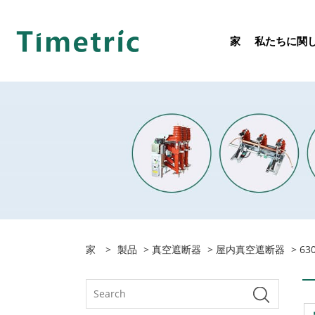
家
私たちに関
家
>
製品
>
真空遮断器
>
屋内真空遮断器
> 6