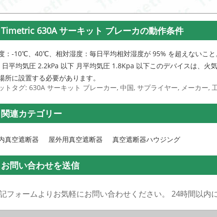
Timetric 630A サーキット ブレーカの動作条件
度：-10℃、40℃、相対湿度：毎日平均相対湿度が 95% を超えないこと。
: 日平均気圧 2.2kPa 以下 月平均気圧 1.8Kpa 以下このデバイ
場所に設置する必要があります。
ットタグ: 630A サーキット ブレーカー, 中国, サプライヤー, メーカー, 工
関連カテゴリー
内真空遮断器
屋外用真空遮断器
真空遮断器ハウジング
お問い合わせを送信
記フォームよりお気軽にお問い合わせください。 24時間以内