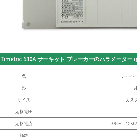
Timetric 630A サーキット ブレーカーのパラメーター (
色
シルバ
形
サイズ
カス
定格電圧
定格電流
630A→1250A
極数