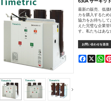
630A サーキ
最新の販売、低価格、
カを購入するため
協力をお待ちして
えた完璧な企業管
す。私たちはあな
お問い合わせを送信
Facebook
X
Wha