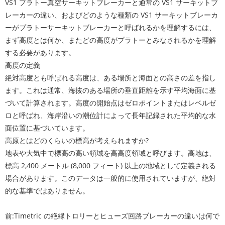
VS1 プラトー真空サーキットブレーカーと通常の VS1 サーキットブ
レーカーの違い、およびどのような種類の VS1 サーキットブレーカ
ーがプラトーサーキットブレーカーと呼ばれるかを理解するには、
まず高度とは何か、またどの高度がプラトーとみなされるかを理解
する必要があります。
高度の定義
絶対高度とも呼ばれる高度は、ある場所と海面との高さの差を指し
ます。これは通常、海抜のある場所の垂直距離を示す平均海面に基
づいて計算されます。高度の開始点はゼロポイントまたはレベルゼ
ロと呼ばれ、海岸沿いの潮位計によって長年記録された平均的な水
面位置に基づいています。
高原とはどのくらいの標高が考えられますか?
地表や大気中で標高の高い領域を高高度領域と呼びます。高地は、
標高 2,400 メートル (8,000 フィート) 以上の地域として定義される
場合があります。このデータは一般的に使用されていますが、絶対
的な基準ではありません。
前:
Timetric の絶縁トロリーとヒューズ回路ブレーカーの違いは何で