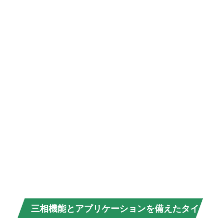
定格
周波
数
機械
的寿
命
材料
輸送
パッ
ケー
ジ
元
HS
コー
ド
三相機能とアプリケーションを備えたタイ