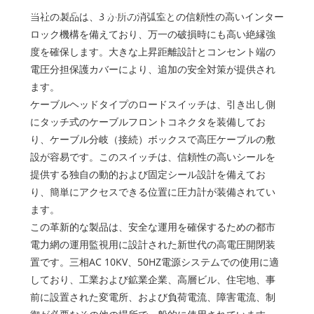
ムメトリック負荷スイッチ
当社の製品は、3 か所の消弧室との信頼性の高いインター
ロック機構を備えており、万一の破損時にも高い絶縁強
度を確保します。大きな上昇距離設計とコンセント端の
電圧分担保護カバーにより、追加の安全対策が提供され
ます。
ケーブルヘッドタイプのロードスイッチは、引き出し側
にタッチ式のケーブルフロントコネクタを装備してお
り、ケーブル分岐（接続）ボックスで高圧ケーブルの敷
設が容易です。このスイッチは、信頼性の高いシールを
提供する独自の動的および固定シール設計を備えてお
り、簡単にアクセスできる位置に圧力計が装備されてい
ます。
この革新的な製品は、安全な運用を確保するための都市
電力網の運用監視用に設計された新世代の高電圧開閉装
置です。三相AC 10KV、50HZ電源システムでの使用に適
しており、工業および鉱業企業、高層ビル、住宅地、事
前に設置された変電所、および負荷電流、障害電流、制