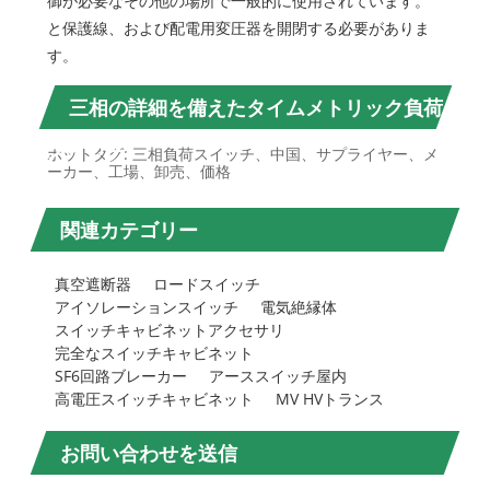
御が必要なその他の場所で一般的に使用されています。
と保護線、および配電用変圧器を開閉する必要がありま
す。
三相の詳細を備えたタイムメトリック負荷
スイッチ
ホットタグ: 三相負荷スイッチ、中国、サプライヤー、メ
ーカー、工場、卸売、価格
関連カテゴリー
真空遮断器
ロードスイッチ
アイソレーションスイッチ
電気絶縁体
スイッチキャビネットアクセサリ
完全なスイッチキャビネット
SF6回路ブレーカー
アーススイッチ屋内
高電圧スイッチキャビネット
MV HVトランス
お問い合わせを送信