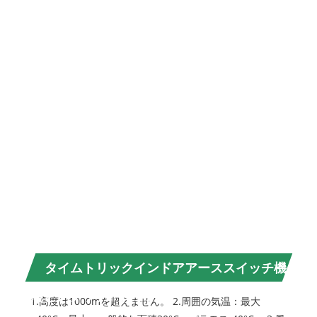
電
圧
頻
度
定
格
短
時
間
の
耐
電
流
起
源
タイムトリックインドアアーススイッチ機
能とアプリケーション
1.高度は1000mを超えません。 2.周囲の気温：最大