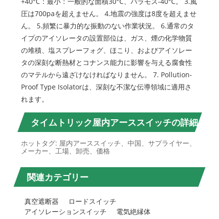
+40°C：最小：一般的な面積30°C、パラモス-40°C。 3.風
圧は700paを超えません。 4.地震の強度は8度を超えませ
ん。 5.頻繁に暴力的な振動のない作業状況。 6.通常のタ
イプのアイソレータの設置部位は、ガス、煙の化学物質
の堆積、塩スプレーフォグ、ほこり、およびアイソレー
タの深刻な断熱材とコナンス能力に影響を与える腐食性
のマテルから遠ざけなければなりません。 7. Pollution-
Proof Type Isolatorは、深刻な不潔な伝導領域に適用さ
れます。
タイムトリック屋内アーススイッチの詳細
ホットタグ: 屋内アーススイッチ、中国、サプライヤー、
メーカー、工場、卸売、価格
関連カテゴリー
真空遮断器
ロードスイッチ
アイソレーションスイッチ
電気絶縁体