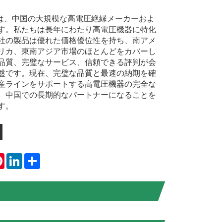
ectric は、中国の大規模な高電圧絶縁メーカーおよ
す。私たちは長年にわたり高電圧機器に特化
社の製品は優れた価格優位性を持ち、南アメ
リカ、東南アジア市場のほとんどをカバーし
品質、完璧なサービス、信頼できる評判が会
盤です。現在、完璧な品質と最速の納期を確
産ラインをサポートする高電圧機器の完全な
。中国での長期的なパートナーになることを
す。
tsApp
Pinterest
LinkedIn
Share