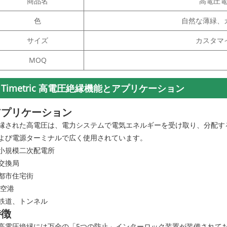
商品名
高電圧
色
自然な薄緑、
サイズ
カスタマ
MOQ
Timetric 高電圧絶縁機能とアプリケーション
アプリケーション
縁された高電圧は、電力システムで電気エネルギーを受け取り、分配す
よび電源ターミナルで広く使用されています。
小規模二次配電所
交換局
都市住宅街
 空港
鉄道、トンネル
特徴
高電圧絶縁には万全の「5つの防止」インターロック装置が装備されて