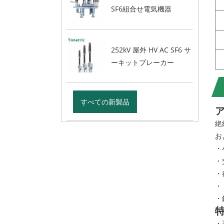
SF6組合せ電気機器
252kV 屋外 HV AC SF6 サ
ーキットブレーカー
すべての新製品
絶
お
・
・
・
・
・
・