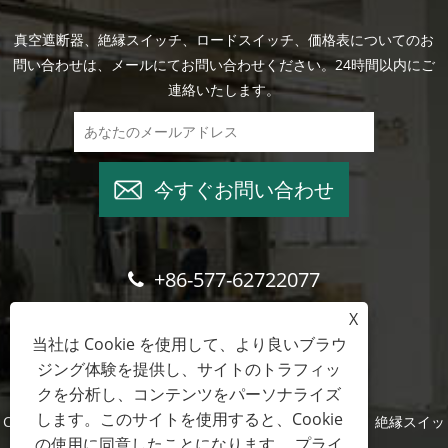
真空遮断器、絶縁スイッチ、ロードスイッチ、価格表についてのお
問い合わせは、メールにてお問い合わせください。24時間以内にご
連絡いたします。
今すぐお問い合わせ
+86-577-62722077
X
wade@cntimetric.com
当社は Cookie を使用して、より良いブラウ
ジング体験を提供し、サイトのトラフィッ
クを分析し、コンテンツをパーソナライズ
します。このサイトを使用すると、Cookie
Copyright © 2022 温州酒易輸出入有限公司 - 真空遮断器、絶縁スイッ
の使用に同意したことになります。
プライ
チ、負荷スイッチ - 全著作権所有