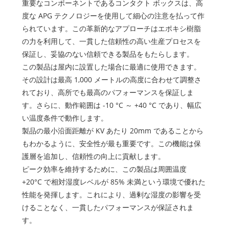
重要なコンポーネントであるコンタクト ボックスは、高
度な APG テクノロジーを使用して細心の注意を払って作
られています。この革新的なアプローチはエポキシ樹脂
の力を利用して、一貫した信頼性の高い生産プロセスを
保証し、妥協のない信頼できる製品をもたらします。
この製品は屋内に設置した場合に最適に使用できます。
その設計は最高 1,000 メートルの高度に合わせて調整さ
れており、高所でも最高のパフォーマンスを保証しま
す。さらに、動作範囲は -10 °C ～ +40 °C であり、幅広
い温度条件で動作します。
製品の最小沿面距離が KV あたり 20mm であることから
もわかるように、安全性が最も重要です。この機能は保
護層を追加し、信頼性の向上に貢献します。
ピーク効率を維持するために、この製品は周囲温度
+20°C で相対湿度レベルが 85% 未満という環境で優れた
性能を発揮します。これにより、過剰な湿度の影響を受
けることなく、一貫したパフォーマンスが保証されま
す。